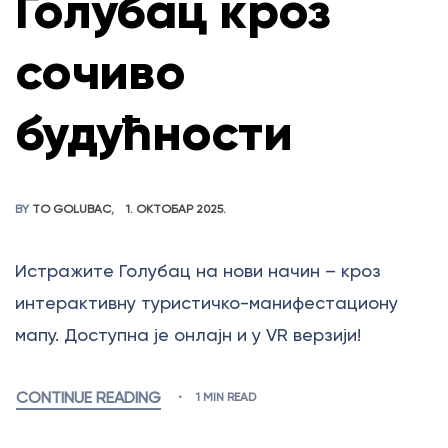
Голубац кроз
сочиво
будућности
BY
TO GOLUBAC
1. ОКТОБАР 2025.
Истражите Голубац на нови начин – кроз
интерактивну туристичко-манифестациону
мапу. Доступна је онлајн и у VR верзији!
CONTINUE READING
1 MIN READ