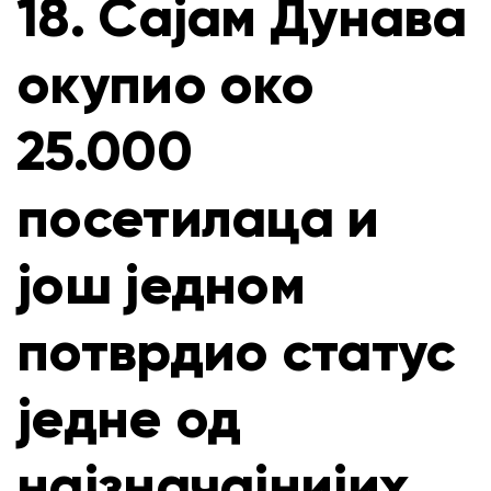
18. Сајам Дунава
окупио око
25.000
посетилаца и
још једном
потврдио статус
једне од
најзначајнијих