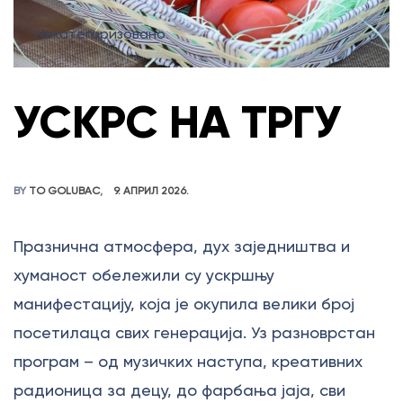
Некатегоризовано
УСКРС НА ТРГУ
BY
TO GOLUBAC
9. АПРИЛ 2026.
Празнична атмосфера, дух заједништва и
хуманост обележили су ускршњу
манифестацију, која је окупила велики број
посетилаца свих генерација. Уз разноврстан
програм – од музичких наступа, креативних
радионица за децу, до фарбања јаја, сви