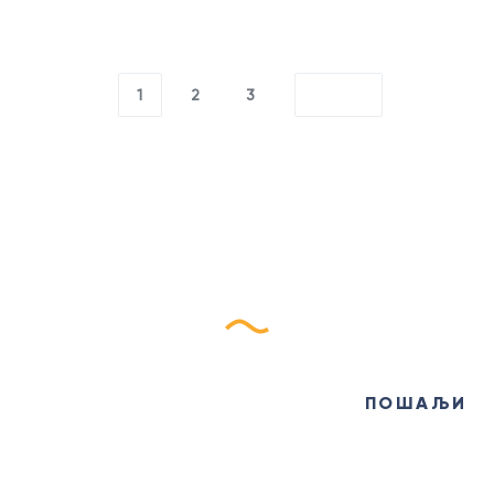
1
2
3
Пријави се на наш
еБилтен
ПОШАЉИ