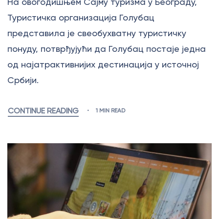
На овогодишњем Сајму туризма у Београду,
Туристичка организација Голубац
представила је свеобухватну туристичку
понуду, потврђујући да Голубац постаје једна
од најатрактивнијих дестинација у источној
Србији.
CONTINUE READING
1 MIN READ