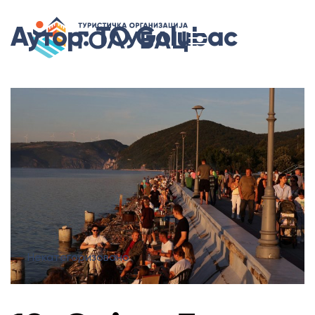
Аутор:
TO Golubac
Некатегоризовано