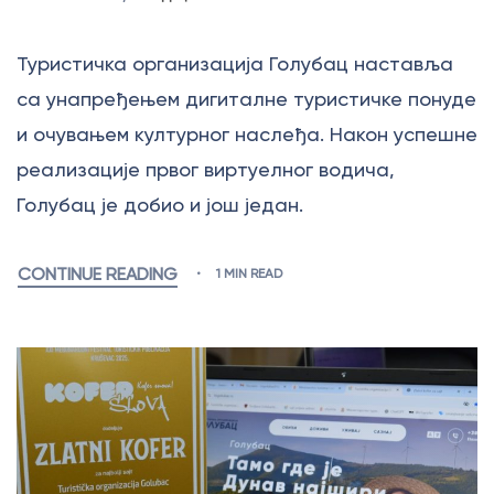
Туристичка организација Голубац наставља
са унапређењем дигиталне туристичке понуде
и очувањем културног наслеђа. Након успешне
реализације првог виртуелног водича,
Голубац је добио и још један.
CONTINUE READING
1 MIN READ