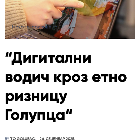
Некатегоризовано
“Дигитални
водич кроз етно
ризницу
Голупца“
BY
TO GOLUBAC
26. ДЕЦЕМБАР 2025.