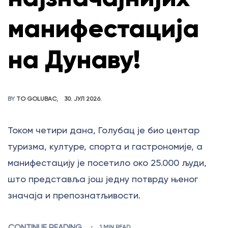
манифестација
на Дунаву!
BY
TO GOLUBAC
30. ЈУЛ 2026.
Током четири дана, Голубац је био центар
туризма, културе, спорта и гастрономије, а
манифестацију је посетило око 25.000 људи,
што представља још једну потврду њеног
значаја и препознатљивости.
CONTINUE READING
1 MIN READ