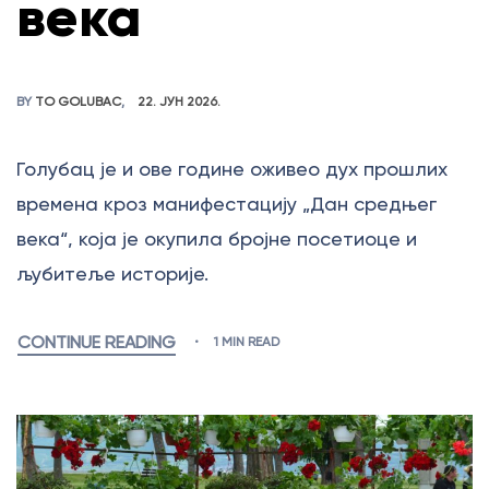
века
BY
TO GOLUBAC
22. ЈУН 2026.
Голубац је и ове године оживео дух прошлих
времена кроз манифестацију „Дан средњег
века“, која је окупила бројне посетиоце и
љубитеље историје.
CONTINUE READING
1 MIN READ