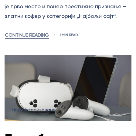
је прво место и понео престижно признање –
златни кофер у категорији „Најбољи сајт“.
CONTINUE READING
1 MIN READ
Некатегоризовано