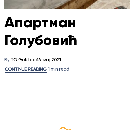
Апартман
Голубовић
By
TO Golubac
16. мај 2021.
1 min read
CONTINUE READING
Пријави се на наш
еБилтен