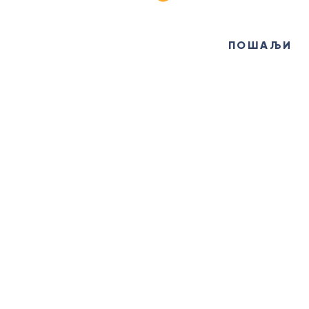
ПОШАЉИ
ИНФО ЦЕНТАР
+381
(12)
638 613
ticgolubac@gmail.com