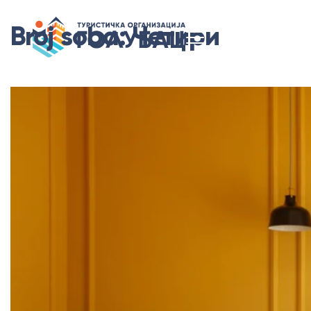
Broj soba:
Четири