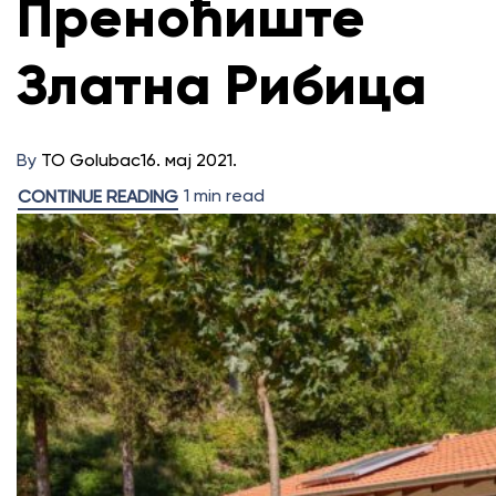
Преноћиште
Златна Рибица
By
TO Golubac
16. мај 2021.
1 min read
CONTINUE READING