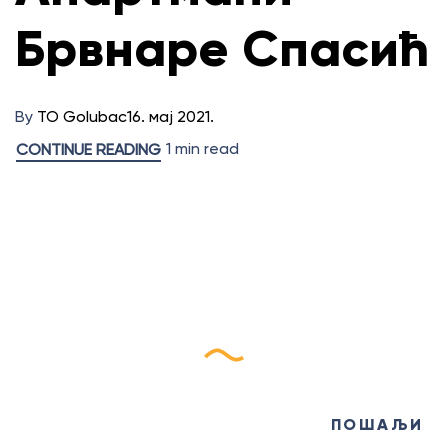
Брвнаре Спасић
By
TO Golubac
16. мај 2021.
1 min read
CONTINUE READING
Пријави се на наш
еБилтен
ПОШАЉИ