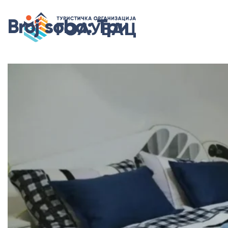
Broj soba:
Три