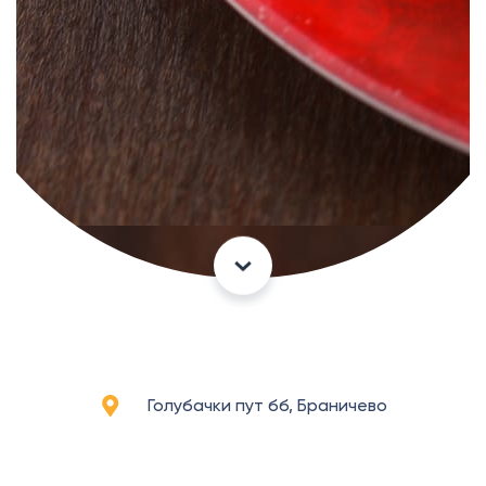
Голубачки пут бб, Браничево
Ресторан