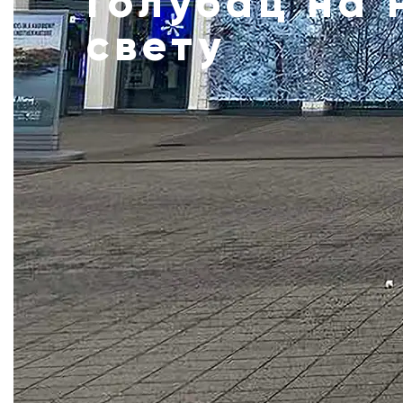
Голубац на 
свету