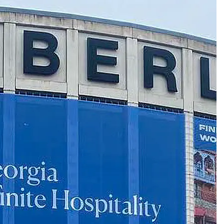
 12 638 613
и нас