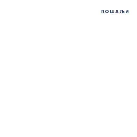
ПОШАЉИ
ИНФО ЦЕНТАР
+381
(12)
638 613
ticgolubac@gmail.com