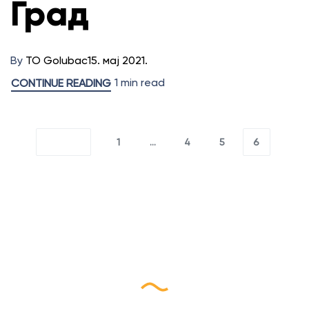
Град
By
TO Golubac
15. мај 2021.
1 min read
CONTINUE READING
1
…
4
5
6
Пријави се на наш
еБилтен