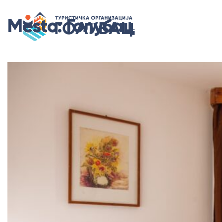
Mesto:
Голубац