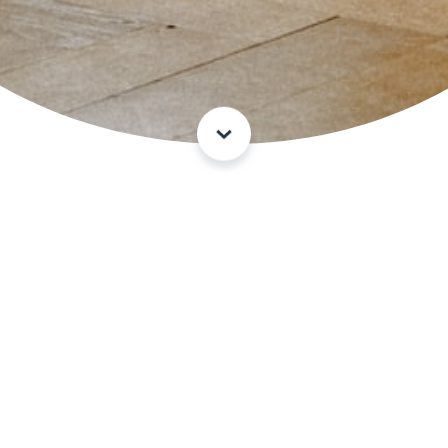
Твоја листа омиљених смештаја је празна 🙁
Пријави се на наш
еБилтен
ПОШАЉИ