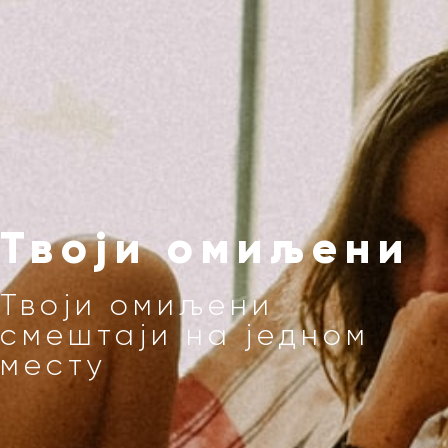
Твоји омиљени
Твоји омиљени
смештаји на једном
месту