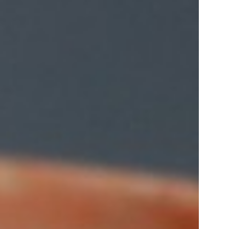
 12 638 613
и нас