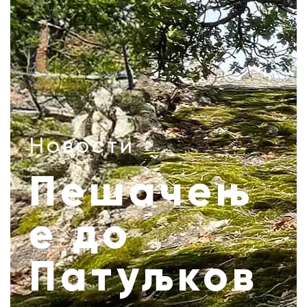
Новости
Пешачењ
е до
Патуљков