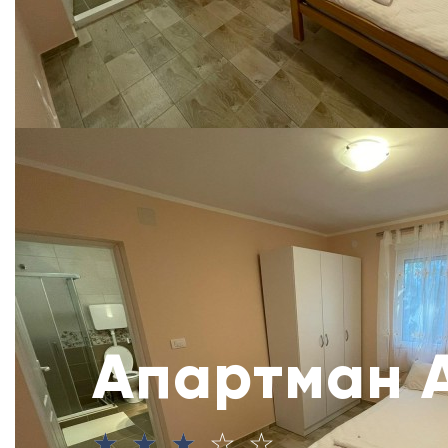
Апартман 
☆
☆
☆
☆
☆