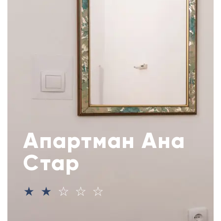
Апартман Ана
Стар
☆
☆
☆
☆
☆