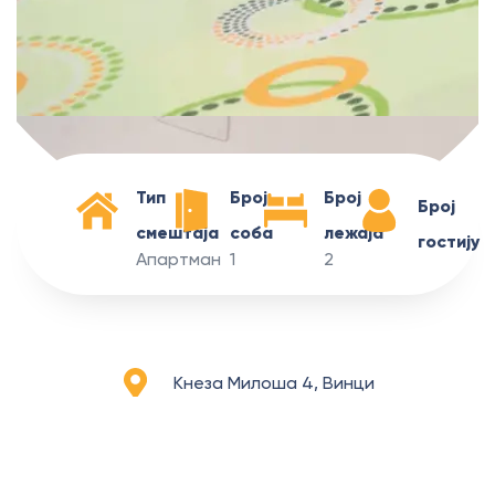
Тип
Број
Број
Број
смештаја
соба
лежаја
гостију
Апартман
1
2
Кнеза Милоша 4, Винци
Апартман