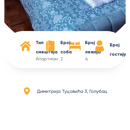
Тип
Број
Број
Број
смештаја
соба
лежаја
гостију
Апартман
2
4
Димитрија Туцовића 3, Голубац
Apartman
Aurora