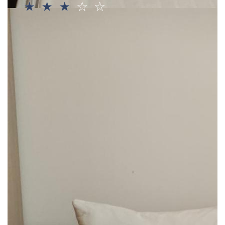
☆
☆
☆
☆
☆