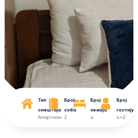
Тип
Број
Број
Број
смештаја
соба
лежаја
гостију
Апартман
2
4
4+2