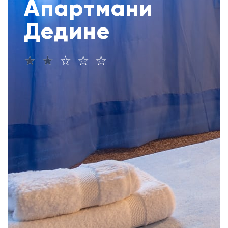
Апартмани
Дедине
☆
☆
☆
☆
☆