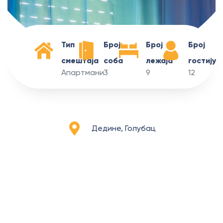
Тип
Број
Број
Број
смештаја
соба
лежаја
гостију
Апартмани
3
9
12
Дедине, Голубац
Апартмани
Дедине