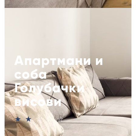
Апартмани и
соба
Голубачки
висови
☆
☆
☆
☆
☆