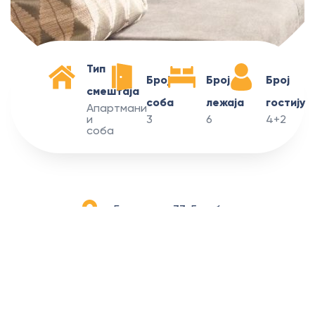
Тип
Број
Број
Број
смештаја
соба
лежаја
гостију
Апартмани
и
3
6
4+2
соба
Балканска 33, Голубац
Апартмани
и соба