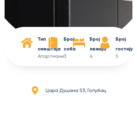
Тип
Број
Број
Број
смештаја
соба
лежаја
гостију
Апартмани
3
4
5
Цара Душана 53, Голубац
Апартмани
ТИКА