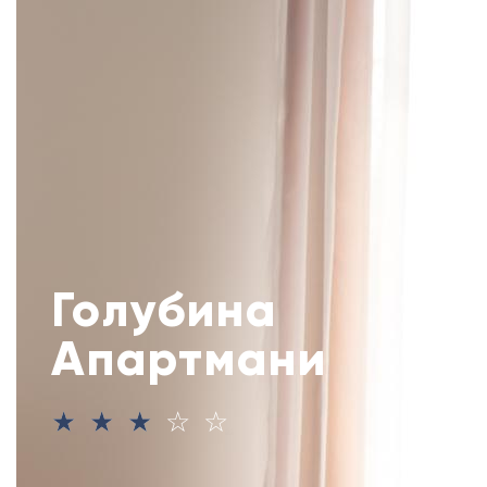
Голубина
Апартмани
☆
☆
☆
☆
☆