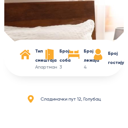
Тип
Број
Број
Број
смештаја
соба
лежаја
гостију
Апартман
3
4
Сладиначки пут 12, Голубац
Голубина