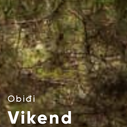
Obiđi
Vikend