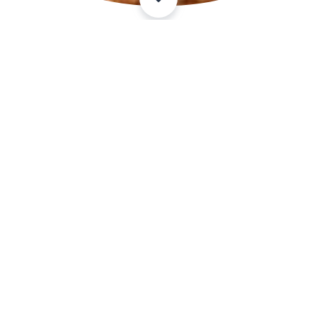
Vikend naselje bajkovitog naziva –
Vinci
Da li ste
čuli za
vikend
naselje