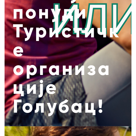
понуди
Туристичк
е
организа
ције
Голубац!