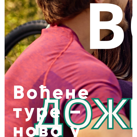
Вођене
туре –
ново у