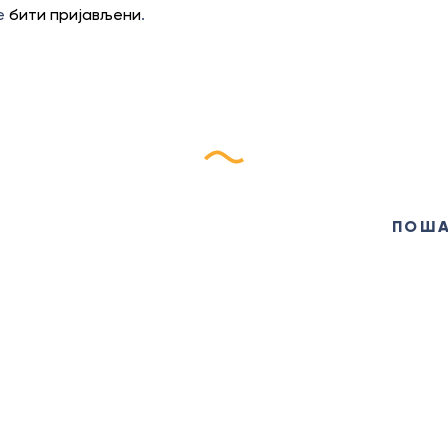
те
бити пријављени
.
ријави се на наш еБилт
ПОШ
ЦЕНТАР
Туристичка 
године, са 
+381 (12) 638 613
туристичко
ticgolubac@gmail.com
Голупца и о