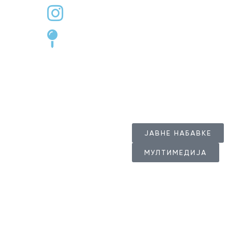
golubac.tourism
Цара Лазара 1, Голубац
Радно врем
Радно време Тур
ЈАВНЕ НАБАВКЕ
МУЛТИМЕДИЈА
© 2024