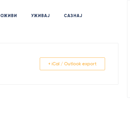
+381
ДОЖИВИ
УЖИВАЈ
САЗНАЈ
Позов
+ iCal / Outlook export