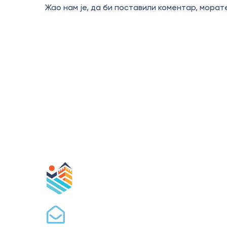
Жао нам је, да би поставили коментар, мора
П
ИНФО 
info@togolubac.rs