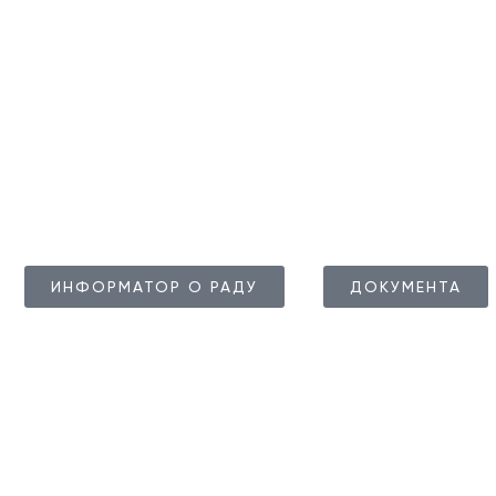
регион на 
е Туристичке организације је од понедељка до петка, 07
истичког инфо центра је сваког дана (понедељак – недељ
ИНФОРМАТОР О РАДУ
ДОКУМЕНТА
 Туристичка организација Голубац. Сва права за