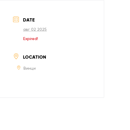
 12 638 613
и нас
DATE
авг 02 2025
Expired!
LOCATION
Винци