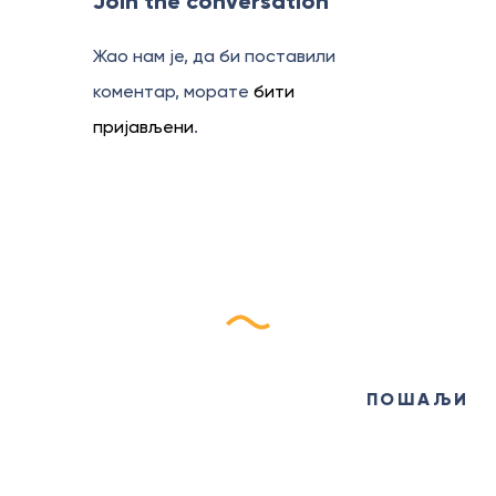
Join the conversation
Жао нам је, да би поставили
коментар, морате
бити
пријављени
.
Пријави се на наш
еБилтен
ПОШАЉИ