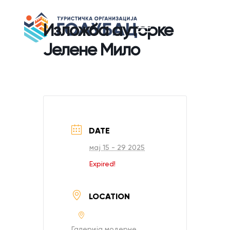
Изложба ауторке
Јелене Мило
DATE
мај 15 - 29 2025
Expired!
LOCATION
Галерија модерне