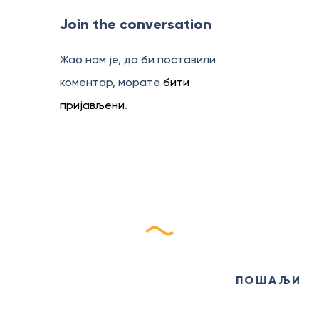
Join the conversation
Жао нам је, да би поставили
коментар, морате
бити
пријављени
.
Пријави се на наш
еБилтен
ПОШАЉИ