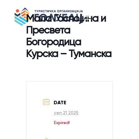
Мала Госпојина и
Пресвета
Богородица
Курска – Туманска
DATE
сеп 21 2025
Expired!