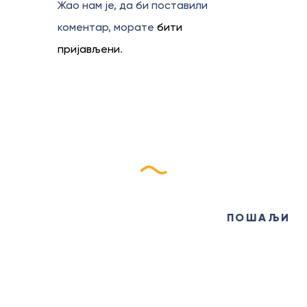
Жао нам је, да би поставили
коментар, морате
бити
пријављени
.
Пријави се на наш
еБилтен
ПОШАЉИ
ИНФО ЦЕНТАР