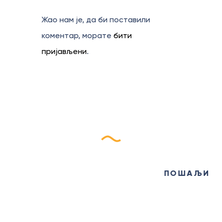
Жао нам је, да би поставили
коментар, морате
бити
пријављени
.
Пријави се на наш
еБилтен
ПОШАЉИ