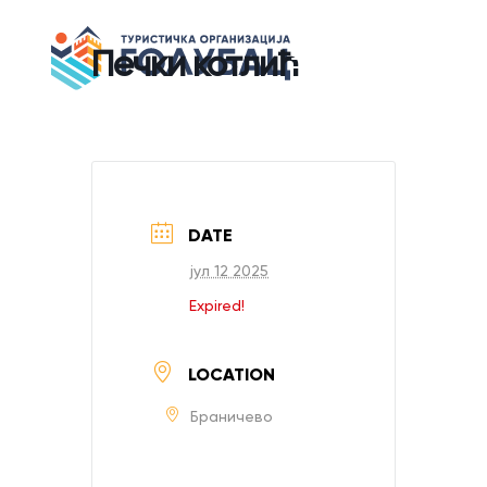
Печки котлић
DATE
јул 12 2025
Expired!
LOCATION
Браничево