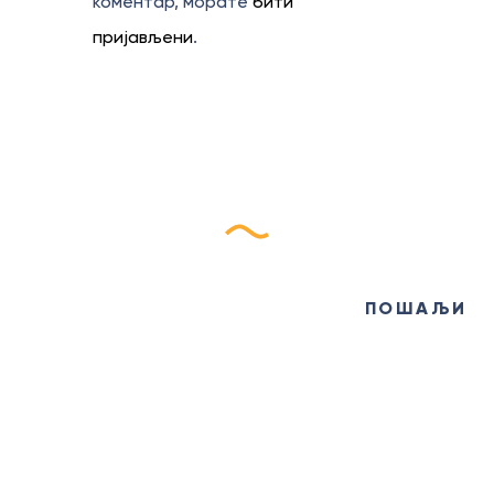
коментар, морате
бити
пријављени
.
Пријави се на наш
еБилтен
ПОШАЉИ
ИНФО ЦЕНТАР
+381