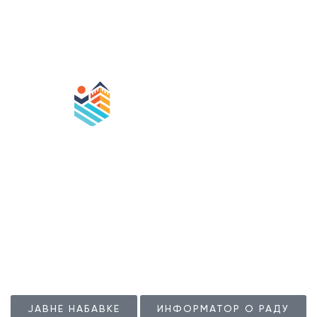
манифестацијама.
Радно време Туристичке организације је од
понедељка до петка, 07.00 – 15.00
Радно време Туристичког инфо центра је сваког дана
(понедељак – недеља) 08.00 – 21.00
ЈАВНЕ НАБАВКЕ
ИНФОРМАТОР О РАДУ