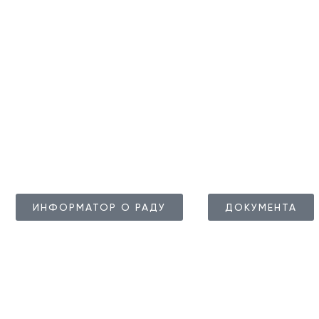
ticgolubac@gmail.com
Голупца и о
регион на 
е Туристичке организације је од понедељка до петка, 07
истичког инфо центра је сваког дана (понедељак – недељ
ИНФОРМАТОР О РАДУ
ДОКУМЕНТА
 Туристичка организација Голубац. Сва права за