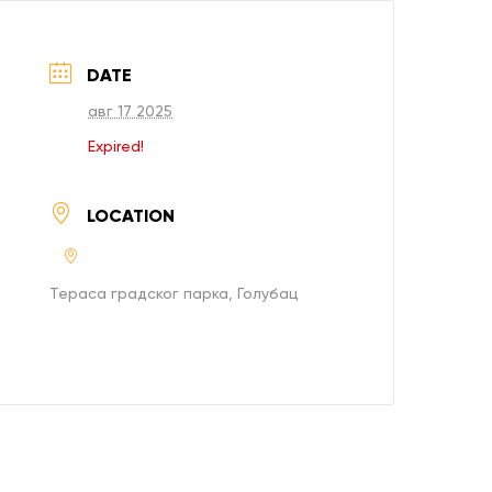
 12 638 613
и нас
DATE
авг 17 2025
Expired!
LOCATION
Тераса градског парка, Голубац