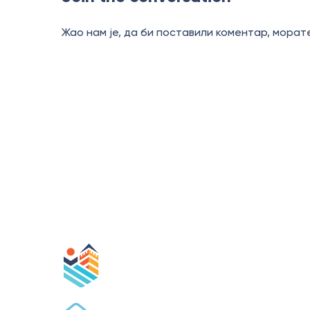
Жао нам је, да би поставили коментар, мора
П
ИНФО 