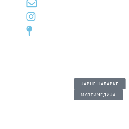
info@togolubac.rs
golubac.tourism
Цара Лазара 1, Голубац
Радно врем
Радно време Тур
ЈАВНЕ НАБАВКЕ
МУЛТИМЕДИЈА
© 2024