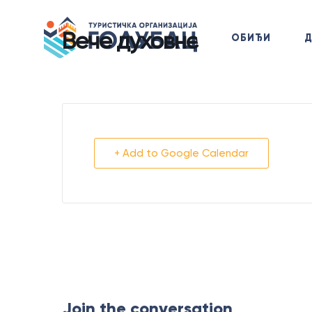
Вече духовне музике
ОБИЂИ
+ Add to Google Calendar
Join the conversation