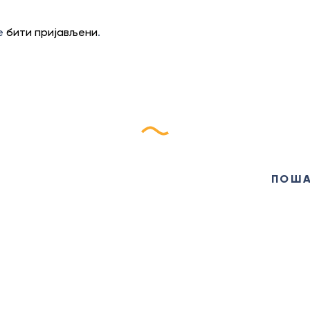
те
бити пријављени
.
ријави се на наш еБилт
ПОШ
ЦЕНТАР
Туристичка 
године, са 
+381 (12) 638 613
туристичко