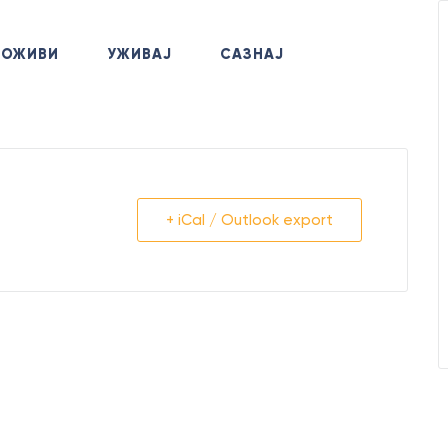
+381
ДОЖИВИ
УЖИВАЈ
САЗНАЈ
Позов
+ iCal / Outlook export