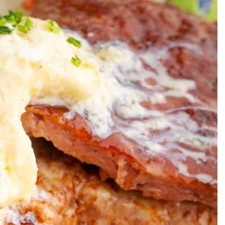
 12 638 613
и нас