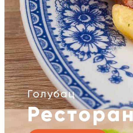
Голубац
Рестора