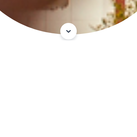
Savremenik Tvrđave Golubac
Manastir
Tumane