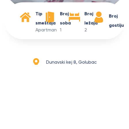
Tip
Broj
Broj
Broj
smeštaja
soba
ležaja
gostiju
Apartman
1
2
Dunavski kej 8, Golubac
Apartman
Bella Vista