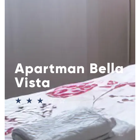
Apartman Bella
Vista
☆
☆
☆
☆
☆