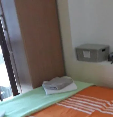
 12 638 613
и нас