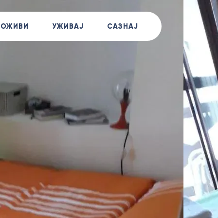
+381
ДОЖИВИ
УЖИВАЈ
САЗНАЈ
Позов