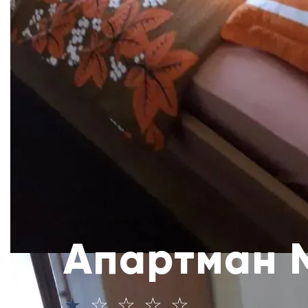
Апартман 
☆
☆
☆
☆
☆