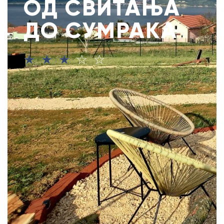
ОД СВИТАЊА
ДО СУМРАКА
☆
☆
☆
☆
☆