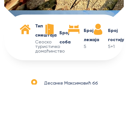
Тип
Број
Број
Број
смештаја
лежаја
гостију
Сеоско
соба
туристичко
5
5+1
домаћинство
Десанке Максимовић бб
ОД
СВИТАЊА