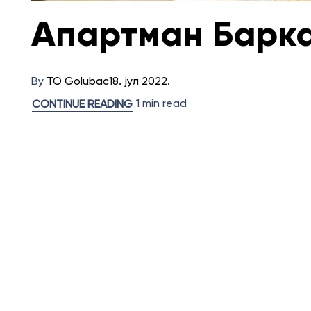
Апартман Барк
By
TO Golubac
18. јул 2022.
1 min read
CONTINUE READING
П