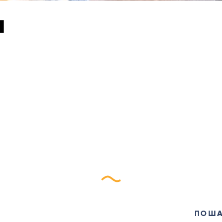
а
ријави се на наш еБилт
ПОШ