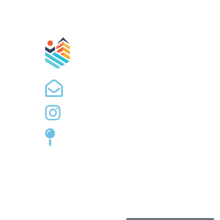
ИНФО 
info@togolubac.rs
golubac.tourism
Цара Лазара 1, Голубац
Радно врем
Радно време Тур