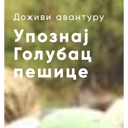
Доживи авантуру
Упознај
Голубац
пешице