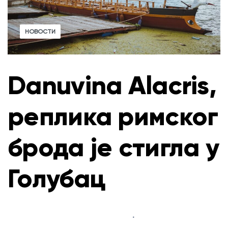
НОВОСТИ
Danuvina Alacris,
реплика римског
брода је стигла у
Голубац