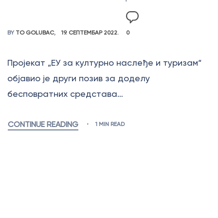
BY
TO GOLUBAC
19. СЕПТЕМБАР 2022.
0
Пројекат „ЕУ за културно наслеђе и туризам“
објавио је други позив за доделу
бесповратних средстава…
CONTINUE READING
1 MIN READ
Пријави се на наш