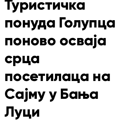
Туристичка
понуда Голупца
поново осваја
срца
посетилаца на
Сајму у Бања
Луци