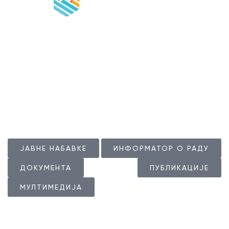
Радно време Туристичке организације је од
понедељка до петка, 07.00 – 15.00
Радно време Туристичког инфо центра је сваког дана
(понедељак – недеља) 08.00 – 21.00
ЈАВНЕ НАБАВКЕ
ИНФОРМАТОР О РАДУ
ДОКУМЕНТА
ПУБЛИКАЦИЈЕ
МУЛТИМЕДИЈА