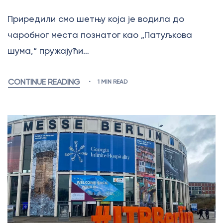
Приредили смо шетњу која је водила до
чаробног места познатог као „Патуљкова
шума,“ пружајући…
CONTINUE READING
1 MIN READ