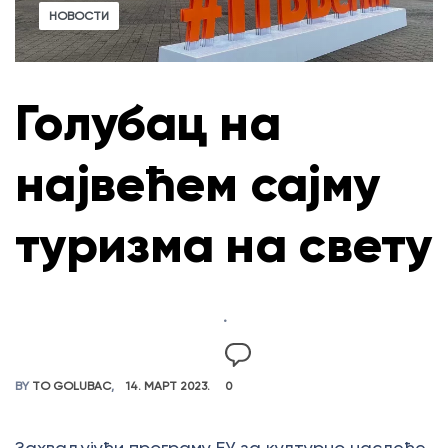
НОВОСТИ
Голубац на
највећем сајму
туризма на свету
BY
TO GOLUBAC
14. МАРТ 2023.
0
Захваљујући програму ЕУ за културно наслеђе