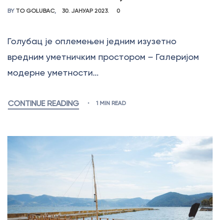
BY
TO GOLUBAC
30. ЈАНУАР 2023.
0
Голубац је оплемењен једним изузетно
вредним уметничким простором – Галеријом
модерне уметности…
CONTINUE READING
1 MIN READ