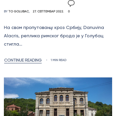
BY
TO GOLUBAC
27. СЕПТЕМБАР 2022.
0
На свом пропутовању кроз Србију, Danuvina
Alacris, реплика римског брода је у Голубац
стигла…
CONTINUE READING
1 MIN READ