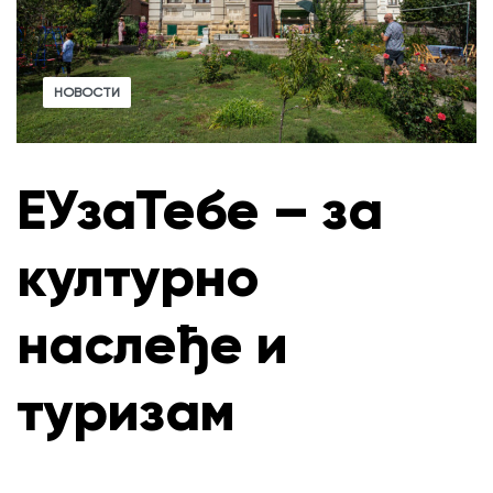
НОВОСТИ
ЕУзаТебе – за
културно
наслеђе и
туризам