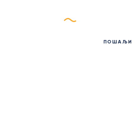
еБилтен
ПОШАЉИ
ИНФО ЦЕНТАР
+381
(12)
638 613
ticgolubac@gmail.com